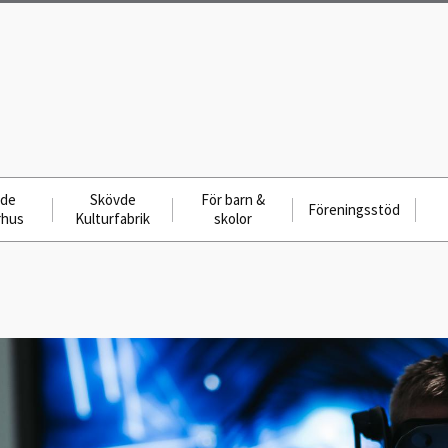
vde
Skövde
För barn &
Föreningsstöd
rhus
Kulturfabrik
skolor