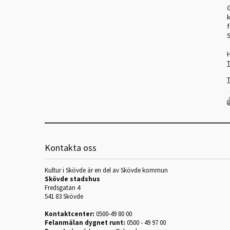
G
f
T
T
Kontakta oss
Kultur i Skövde är en del av Skövde kommun
Skövde stadshus
Fredsgatan 4
541 83 Skövde
Kontaktcenter:
0500-49 80 00
Felanmälan dygnet runt:
0500 - 49 97 00