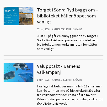
Torget i Södra Ryd byggs om –
biblioteket håller öppet som
vanligt
27 maj 2026
AKTUELLT KULTUR I SKÖVDE
Just nu pågår en ombyggnation av torget i
Södra Ryd. Arbetet påverkar området runt
biblioteket, men verksamheten fortsätter
som vanligt.
Valupptakt - Barnens
valkampanj
1 april 2026
AKTUELLT KULTUR I SKÖVDE
I vanliga fall behöver man ha fyllt 18 innan man
kan rösta - men inte på biblioteket! Möt våra
tre valkandidater och rösta på din favorit!
Valresultatet publicerar vi på instagramkontot
@bibliotekeniskovde