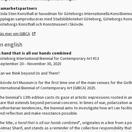
Samarbetspartners
Röda Sten Konsthall är huvudman för Göteborgs Internationella Konstbienna
upplagan samproduceras med Stadsbiblioteket Göteborg, Göteborgs Ko
Göteborgs Konsthall och Konstmuseet i Skövde.
Läs mer om GIBCA
In english
a hand that is all our hands combined
Göteborg International Biennial for Contemporary Art #13
September 20 – November 30, 2025
Can we think beyond Us and Them?
Skövde Art Museum is for the first time one of the main venues for the Go
nternational Biennial of Contemporary Art (GIBCA) 2025.
he biennial’s 13th edition casts its gaze at artistic expressions rooted in an
care that extends beyond personal concerns. In times of war, polarization a
uthoritarian tendencies, the biennial aims to investigate how art can facili
and reflection and make resistance possible.
he title,
a hand that is all our hands combined
*, originates in a line from a 
olmaz Sharif, and stands as a reminder of the collective responsibility that