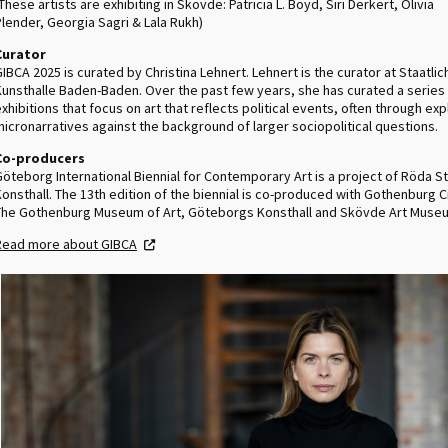
These artists are exhibiting in Skövde: Patricia L. Boyd, Siri Derkert, Olivia
Plender,
Georgia Sagri
& Lala Rukh)
Curator
IBCA 2025 is curated by Christina Lehnert. Lehnert is the curator at Staatlic
Kunsthalle Baden-Baden. Over the past few years, she has curated a series
xhibitions that focus on art that reflects political events, often through exp
icronarratives against the background of larger sociopolitical questions.
Co-producers
Göteborg International Biennial for Contemporary Art is a project of Röda S
onsthall. The 13th edition of the biennial is co-produced with Gothenburg Ci
The Gothenburg Museum of Art, Göteborgs Konsthall and Skövde Art Muse
Read more about GIBCA