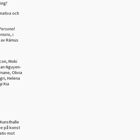
ring?
rnativa och
Personal
ammans
, i
 av Rámus
acon, Moki
-Han Nguyen-
mane, Olivia
gri, Helena
i Kia
 Kunsthalle
de på konst
ativ mot