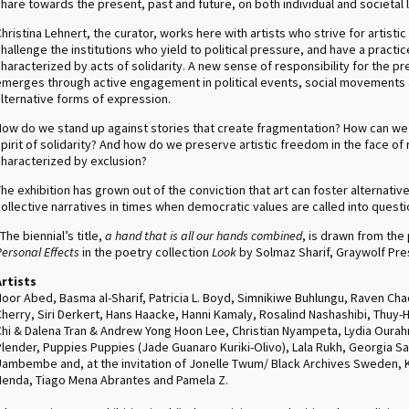
hare towards the present, past and future, on both individual and societal 
hristina Lehnert, the curator, works here with artists who strive for artisti
hallenge the institutions who yield to political pressure, and have a practic
haracterized by acts of solidarity. A new sense of responsibility for the p
emerges through active engagement in political events, social movements
alternative forms of expression.
How do we stand up against stories that create fragmentation? How can we
pirit of solidarity? And how do we preserve artistic freedom in the face of 
characterized by exclusion?
he exhibition has grown out of the conviction that art can foster alternativ
ollective narratives in times when democratic values are called into questi
The biennial’s title,
a hand that is all our hands combined
, is drawn from th
ersonal Effects
in the poetry collection
Look
by Solmaz Sharif, Graywolf Pre
Artists
Noor Abed, Basma al-Sharif, Patricia L. Boyd, Simnikiwe Buhlungu, Raven Ch
Cherry, Siri Derkert, Hans Haacke, Hanni Kamaly, Rosalind Nashashibi, Thuy
Chi & Dalena Tran & Andrew Yong Hoon Lee, Christian Nyampeta, Lydia Ourah
Plender, Puppies Puppies (Jade Guanaro Kuriki-Olivo), Lala Rukh, Georgia Sa
Uambembe and, at the invitation of Jonelle Twum/ Black Archives Sweden, Ki
Henda, Tiago Mena Abrantes and Pamela Z.