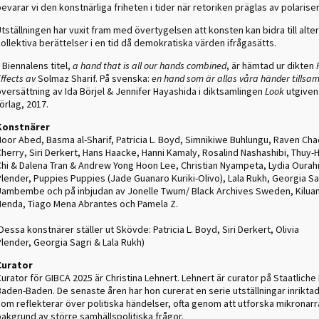
evarar vi den konstnärliga friheten i tider när retoriken präglas av polarise
tställningen har vuxit fram med övertygelsen att konsten kan bidra till alte
ollektiva berättelser i en tid då demokratiska värden ifrågasätts.
 Biennalens titel,
a hand that is all our hands combined
, är hämtad ur dikten
ffects av
Solmaz Sharif. På svenska:
en hand som är allas våra händer tills
versättning av Ida Börjel & Jennifer Hayashida i diktsamlingen
Look
utgiven
örlag, 2017.
Konstnärer
Noor Abed, Basma al-Sharif, Patricia L. Boyd, Simnikiwe Buhlungu, Raven Ch
Cherry, Siri Derkert, Hans Haacke, Hanni Kamaly, Rosalind Nashashibi, Thuy
Chi & Dalena Tran & Andrew Yong Hoon Lee, Christian Nyampeta, Lydia Ourah
Plender, Puppies Puppies (Jade Guanaro Kuriki-Olivo), Lala Rukh, Georgia Sa
Uambembe och på inbjudan av Jonelle Twum/ Black Archives Sweden, Kiluanj
Henda, Tiago Mena Abrantes och Pamela Z.
Dessa konstnärer ställer ut Skövde: Patricia L. Boyd, Siri Derkert, Olivia
Plender,
Georgia Sagri
& Lala Rukh)
Curator
urator för GIBCA 2025 är Christina Lehnert. Lehnert är curator på Staatliche
Baden-Baden. De senaste åren har hon curerat en serie utställningar inrikta
som reflekterar över politiska händelser, ofta genom att utforska mikronarr
bakgrund av större samhällspolitiska frågor.