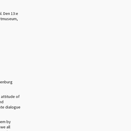
l. Den 13:e
nstmuseum,
thenburg
 attitude of
nd
tate dialogue
poem by
 we all