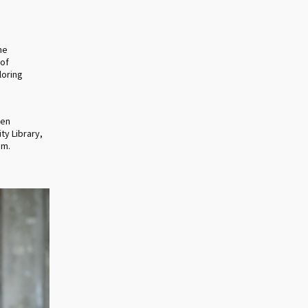
he
 of
loring
ten
ty Library,
um.