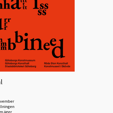
l
november
llningen
om äger