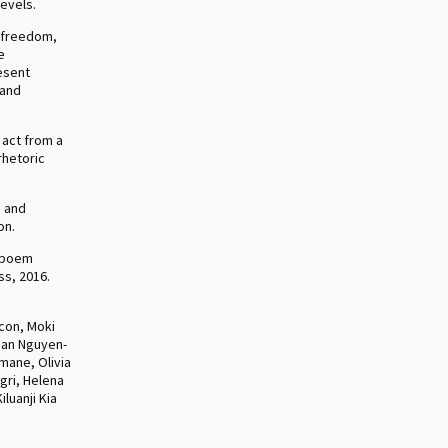
levels.
c freedom,
e
resent
 and
 act from a
rhetoric
e and
on.
e poem
ss, 2016.
acon, Moki
-Han Nguyen-
mane, Olivia
gri, Helena
luanji Kia