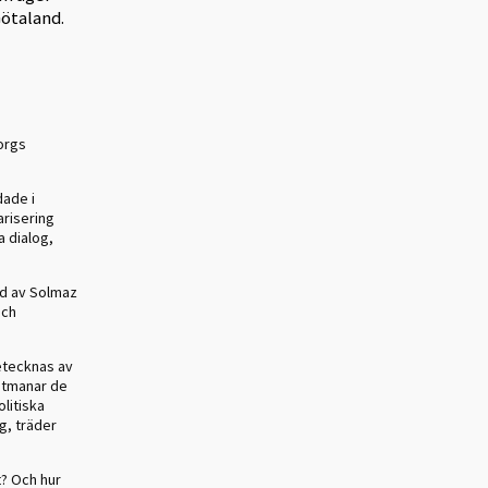
Götaland.
orgs
dade i
arisering
a dialog,
ad av Solmaz
och
etecknas av
 utmanar de
olitiska
g, träder
t? Och hur