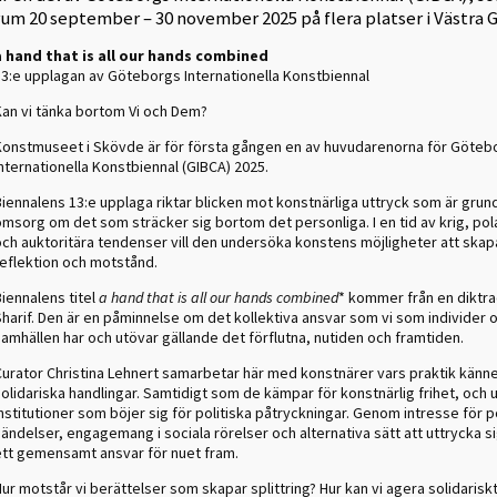
rum 20 september – 30 november 2025 på flera platser i Västra 
a hand that is all our hands combined
13:e upplagan av Göteborgs Internationella Konstbiennal
Kan vi tänka bortom Vi och Dem?
Konstmuseet i Skövde är för första gången en av huvudarenorna för Göteb
nternationella Konstbiennal (GIBCA) 2025.
iennalens 13:e upplaga riktar blicken mot konstnärliga uttryck som är grun
msorg om det som sträcker sig bortom det personliga. I en tid av krig, pol
och auktoritära tendenser vill den undersöka konstens möjligheter att skap
reflektion och motstånd.
iennalens titel
a hand that is all our hands combined
* kommer från en diktr
Sharif. Den är en påminnelse om det kollektiva ansvar som vi som individer 
amhällen har och utövar gällande det förflutna, nutiden och framtiden.
Curator Christina Lehnert samarbetar här med konstnärer vars praktik känn
olidariska handlingar. Samtidigt som de kämpar för konstnärlig frihet, och
nstitutioner som böjer sig för politiska påtryckningar. Genom intresse för p
ändelser, engagemang i sociala rörelser och alternativa sätt att uttrycka si
ett gemensamt ansvar för nuet fram.
ur motstår vi berättelser som skapar splittring? Hur kan vi agera solidarisk