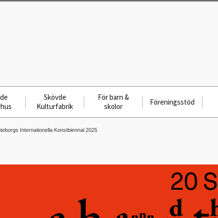
vde
Skövde
För barn &
Föreningsstöd
rhus
Kulturfabrik
skolor
teborgs Internationella Konstbiennal 2025